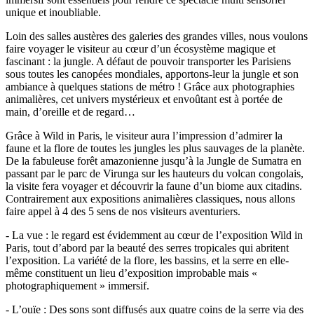
unique et inoubliable.
Loin des salles austères des galeries des grandes villes, nous voulons
faire voyager le visiteur au cœur d’un écosystème magique et
fascinant : la jungle. A défaut de pouvoir transporter les Parisiens
sous toutes les canopées mondiales, apportons-leur la jungle et son
ambiance à quelques stations de métro ! Grâce aux photographies
animalières, cet univers mystérieux et envoûtant est à portée de
main, d’oreille et de regard…
Grâce à Wild in Paris, le visiteur aura l’impression d’admirer la
faune et la flore de toutes les jungles les plus sauvages de la planète.
De la fabuleuse forêt amazonienne jusqu’à la Jungle de Sumatra en
passant par le parc de Virunga sur les hauteurs du volcan congolais,
la visite fera voyager et découvrir la faune d’un biome aux citadins.
Contrairement aux expositions animalières classiques, nous allons
faire appel à 4 des 5 sens de nos visiteurs aventuriers.
- La vue : le regard est évidemment au cœur de l’exposition Wild in
Paris, tout d’abord par la beauté des serres tropicales qui abritent
l’exposition. La variété de la flore, les bassins, et la serre en elle-
même constituent un lieu d’exposition improbable mais «
photographiquement » immersif.
- L’ouïe : Des sons sont diffusés aux quatre coins de la serre via des